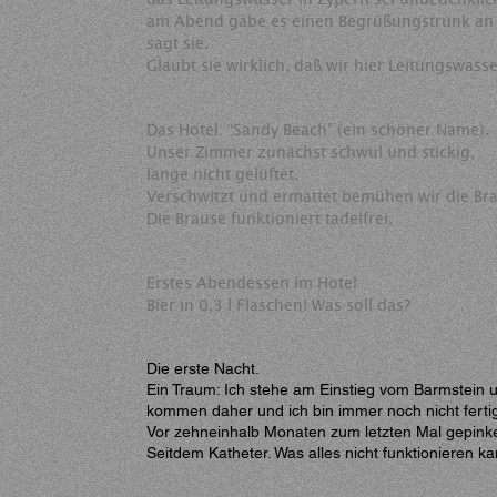
am Abend gäbe es einen Begrüßungstrunk an 
sagt sie.
Glaubt sie wirklich, daß wir hier Leitungswass
Das Hotel: “Sandy Beach” (ein schöner Name).
Unser Zimmer zunächst schwül und stickig,
lange nicht gelüftet.
Verschwitzt und ermattet bemühen wir die Br
Die Brause funktioniert tadelfrei.
Erstes Abendessen im Hotel
Bier in 0,3 l Flaschen! Was soll das?
Die erste Nacht.
Ein Traum: Ich stehe am Einstieg vom Barmstein u
kommen daher und ich bin immer noch nicht fertig,
Vor zehneinhalb Monaten zum letzten Mal gepinkel
Seitdem Katheter. Was alles nicht funktionieren ka