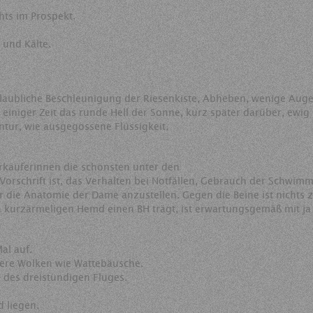
hts im Prospekt.
 und Kälte.
laubliche Beschleunigung der Riesenkiste, Abheben, wenige Augen
einiger Zeit das runde Hell der Sonne, kurz später darüber, ewig
ur, wie ausgegossene Flüssigkeit.
käuferinnen die schönsten unter den
n Vorschrift ist, das Verhalten bei Notfällen, Gebrauch der Schwi
r die Anatomie der Dame anzustellen. Gegen die Beine ist nichts
en kurzärmeligen Hemd einen BH trägt, ist erwartungsgemäß mit ja
al auf.
dere Wolken wie Wattebäusche.
 des dreistündigen Fluges.
 liegen.