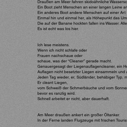
Draußen am Meer fahren skidoähnliche Wasserschl
Ein Boot zieht Menschen an einer langen Leine an 
Ein anderes Boot andere Menschen auf einer Ar
Einmal hin und einmal her, als Höhepunkt das U
Die auf der Banane hockten fallen ins Wasser. Alle
Es ist echt was los hier.
Ich lese meistens.
Wenn ich nicht schlafe oder
Frauen nachschaue oder
schaue, was der “Cleaner” gerade macht.
Genauergesagt der Liegenauflagencleaner, ein Hote
Auflagen nicht besetzter Liegen einsammeln und a
Jeden Tag wieder, er, Südländer, behäbiger Typ, mi
Er cleant Liegen,
vom Schweiß der Schmerbäuche und vom Sonnen
bevor es ranzlig wird.
Schnell arbeitet er nicht, aber dauerhaft.
Am Meer draußen ankert ein großer Öltanker.
In der Ferne landen Flugzeuge mit frischen Touris