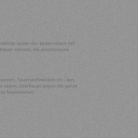
blicke später der Boden schon tief
 blauer Himmel, die geschlossene
mmwesten, Sauerstoffmasken etc., was
 zu sagen, überhaupt gegen die ganze
 zu beantworten.