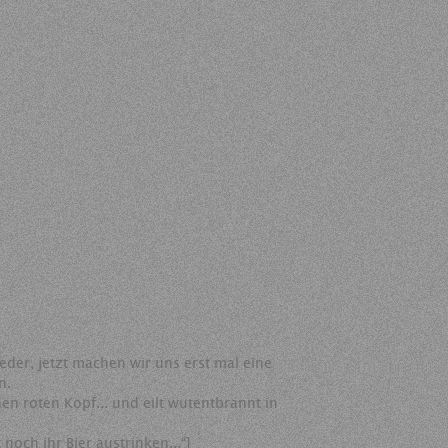
der, jetzt machen wir uns erst mal eine
n.
en roten Kopf... und eilt wutentbrannt in
noch ihr Bier austrinken...“]