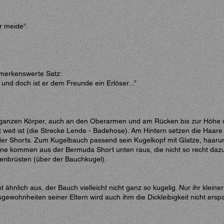
r meide“.
emerkenswerte Satz:
und doch ist er dem Freunde ein Erlöser...”
ganzen Körper, auch an den Oberarmen und am Rücken bis zur Höhe de
 weit ist (die Strecke Lende - Badehose). Am Hintern setzen die Haare
er Shorts. Zum Kugelbauch passend sein Kugelkopf mit Glatze, haarumk
ine kommen aus der Bermuda Short unten raus, die nicht so recht daz
uenbrüsten (über der Bauchkugel).
t ähnlich aus, der Bauch vielleicht nicht ganz so kugelig. Nur ihr kleine
wohnheiten seiner Eltern wird auch ihm die Dickleibigkeit nicht erspa