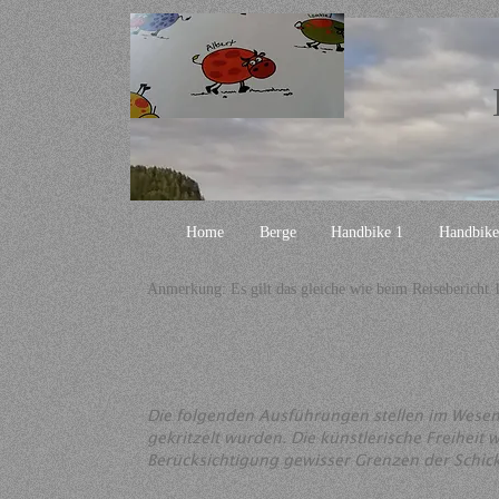
Home
Berge
Handbike 1
Handbike
Anmerkung: Es gilt das gleiche wie beim Reisebericht 1
Die folgenden Ausführungen stellen im Wesent
gekritzelt wurden. Die künstlerische Freiheit
Berücksichtigung gewisser Grenzen der Schick