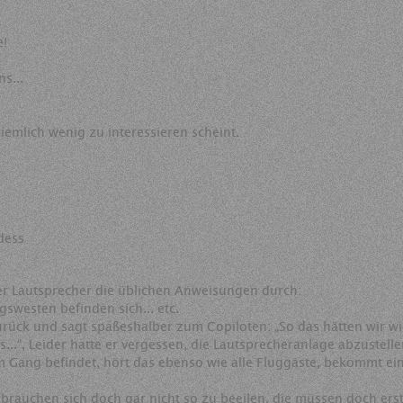
e!
s...
emlich wenig zu interessieren scheint.
dess
ber Lautsprecher die üblichen Anweisungen durch:
gswesten befinden sich... etc.
rück und sagt spaßeshalber zum Copiloten: „So das hätten wir wie
..“, Leider hatte er vergessen, die Lautsprecheranlage abzustelle
m Gang befindet, hört das ebenso wie alle Fluggäste, bekommt ein
ie brauchen sich doch gar nicht so zu beeilen, die müssen doch erst 