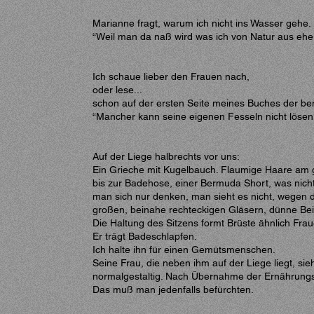
Marianne fragt, warum ich nicht ins Wasser gehe.
“Weil man da naß wird was ich von Natur aus ehe
Ich schaue lieber den Frauen nach,
oder lese...
schon auf der ersten Seite meines Buches der b
“Mancher kann seine eigenen Fesseln nicht lösen 
Auf der Liege halbrechts vor uns:
Ein Grieche mit Kugelbauch. Flaumige Haare am 
bis zur Badehose, einer Bermuda Short, was nicht
man sich nur denken, man sieht es nicht, wegen d
großen, beinahe rechteckigen Gläsern, dünne Be
Die Haltung des Sitzens formt Brüste ähnlich Fra
Er trägt Badeschlapfen.
Ich halte ihn für einen Gemütsmenschen.
Seine Frau, die neben ihm auf der Liege liegt, sieh
normalgestaltig. Nach Übernahme der Ernährungsge
Das muß man jedenfalls befürchten.