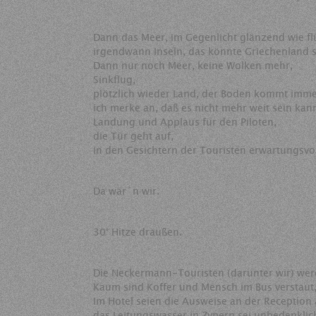
Dann das Meer, im Gegenlicht glänzend wie fl
irgendwann Inseln, das könnte Griechenland s
Dann nur noch Meer, keine Wolken mehr,
Sinkflug,
plötzlich wieder Land, der Boden kommt imme
ich merke an, daß es nicht mehr weit sein kan
Landung und Applaus für den Piloten,
die Tür geht auf,
in den Gesichtern der Touristen erwartungsvo
Da wär´n wir.
30° Hitze draußen.
Die Neckermann-Touristen (darunter wir) wer
Kaum sind Koffer und Mensch im Bus verstaut
Im Hotel seien die Ausweise an der Reception
das Leitungswasser in Zypern sei unbedenklic