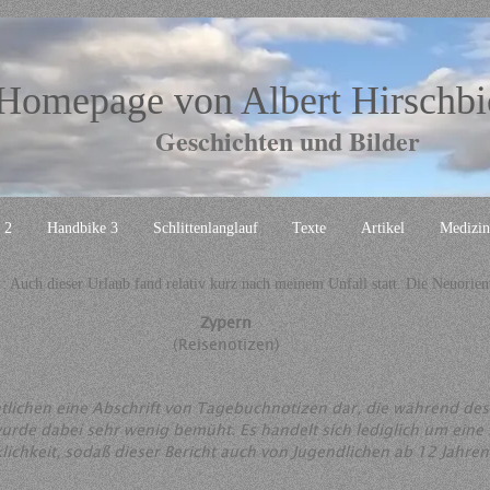
Homepage von Albert Hirschbi
Geschichten und Bilder
 2
Handbike 3
Schlittenlanglauf
Texte
Artikel
Medizin
: Auch dieser Urlaub fand relativ kurz nach meinem Unfall statt. Die Neuorien
Zypern
(Reisenotizen)
lichen eine Abschrift von Tagebuchnotizen dar, die während des 
 wurde dabei sehr wenig bemüht. Es handelt sich lediglich um ein
lichkeit, sodaß dieser Bericht auch von Jugendlichen ab 12 Jahr