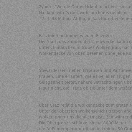
Zypern: “Wo die Götter Urlaub machen”, so ste
Na dann wird’s dort wohl auch uns gefallen.
12. 4. 98 Mittag: Abflug in Salzburg bei Regen
Faszinierend immer wieder: Fliegen.
Der Start, das Zünden der Triebwerke, kaum g
unten, Eintauchen in trübes Wolkengrau, nach 
Wolkendecke von oben besehen ohne jede Kont
Stewardessen: neben Friseusen und Parfümver
Frauen. Eine erläutert, wie es bei allen Flüge
Gelegenheit bietet, nähere Betrachtungen übe
Figur nicht, die Frage ob sie unter dem weiß
Über Graz reißt die Wolkendecke zum ersten M
Unter der obersten Wolkenschicht treiben an
Wolken unter uns die allermeiste Zeit während
Die Obergrenze schätze ich auf 8000 Meter,
die Außentemperatur dürfte bei minus 50 Grad