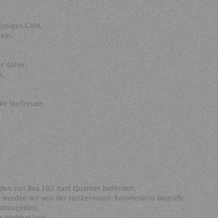
üssiges Gold,
ein.
r näher,
n.
lle Vorfreude.
den von Bus 102 zum Quartier befördert.
, werden wir von der Neckermann-Reiseleiterin begrüßt:
 abzugeben,
h trinkbar und