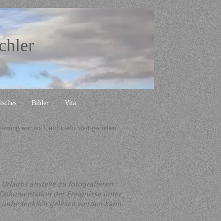
chler
isches
Bilder
Vita
tierung war noch nicht sehr weit gediehen.
Urlaubs anstelle zu fotografieren
e Dokumentation der Ereignisse unter
en unbedenklich gelesen werden kann.