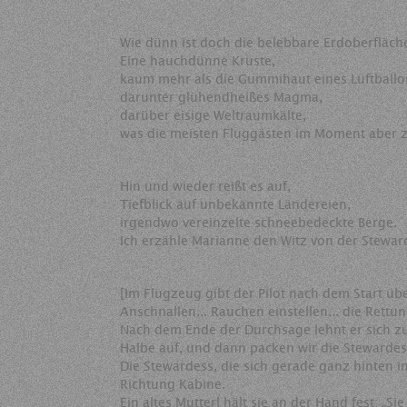
Wie dünn ist doch die belebbare Erdoberfläch
Eine hauchdünne Kruste,
kaum mehr als die Gummihaut eines Luftballon
darunter glühendheißes Magma,
darüber eisige Weltraumkälte,
was die meisten Fluggästen im Moment aber zi
Hin und wieder reißt es auf,
Tiefblick auf unbekannte Ländereien,
irgendwo vereinzelte schneebedeckte Berge.
Ich erzähle Marianne den Witz von der Stewar
[Im Flugzeug gibt der Pilot nach dem Start ü
Anschnallen... Rauchen einstellen... die Rettun
Nach dem Ende der Durchsage lehnt er sich zu
Halbe auf, und dann packen wir die Stewardess.
Die Stewardess, die sich gerade ganz hinten i
Richtung Kabine.
Ein altes Mutterl hält sie an der Hand fest: „S