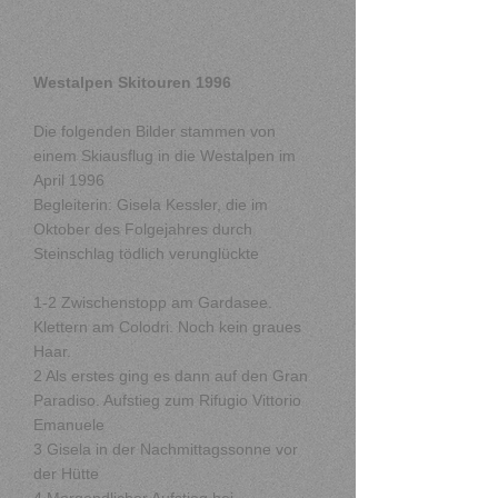
Westalpen Skitouren 1996
Die folgenden Bilder stammen von
einem Skiausflug in die Westalpen im
April 1996
Begleiterin: Gisela Kessler, die im
Oktober des Folgejahres durch
Steinschlag tödlich verunglückte
1-2 Zwischenstopp am Gardasee.
Klettern am Colodri. Noch kein graues
Haar.
2 Als erstes ging es dann auf den Gran
Paradiso. Aufstieg zum Rifugio Vittorio
Emanuele
3 Gisela in der Nachmittagssonne vor
der Hütte