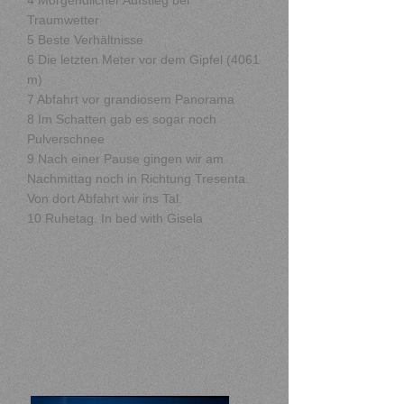
4 Morgendlicher Aufstieg bei
Traumwetter
5 Beste Verhältnisse
6 Die letzten Meter vor dem Gipfel (4061
m)
7 Abfahrt vor grandiosem Panorama
8 Im Schatten gab es sogar noch
Pulverschnee
9 Nach einer Pause gingen wir am
Nachmittag noch in Richtung Tresenta.
Von dort Abfahrt wir ins Tal.
10 Ruhetag. In bed with Gisela